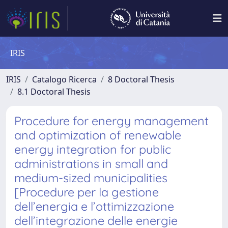
IRIS
IRIS
Catalogo Ricerca
8 Doctoral Thesis
8.1 Doctoral Thesis
Procedure for energy management
and optimization of renewable
energy integration for public
administrations in small and
medium-sized municipalities
[Procedure per la gestione
dell’energia e l’ottimizzazione
dell’integrazione delle energie