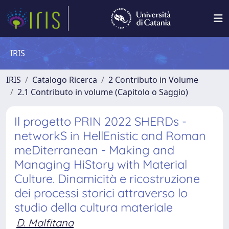
IRIS
IRIS
Catalogo Ricerca
2 Contributo in Volume
2.1 Contributo in volume (Capitolo o Saggio)
Il progetto PRIN 2022 SHERDs -
networkS in HellEnistic and Roman
meDiterranean - Making and
Managing HiStory with Material
Culture. Dinamicità e ricostruzione
dei processi storici attraverso lo
studio della cultura materiale
D. Malfitana