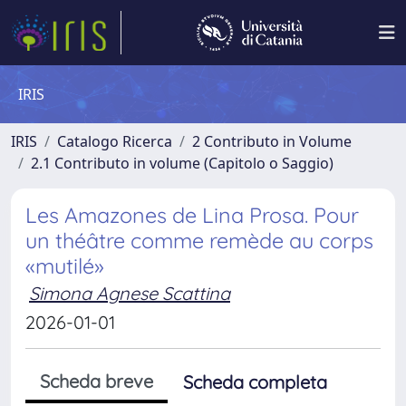
IRIS
IRIS
Catalogo Ricerca
2 Contributo in Volume
2.1 Contributo in volume (Capitolo o Saggio)
Les Amazones de Lina Prosa. Pour
un théâtre comme remède au corps
«mutilé»
Simona Agnese Scattina
2026-01-01
Scheda breve
Scheda completa