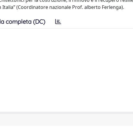
itettonici per la costruzione, il rinnovo e il recupero resili
in Italia” (Coordinatore nazionale Prof. alberto Ferlenga).
a completa (DC)