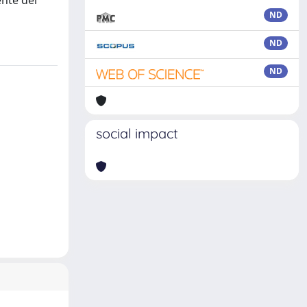
ente del
ND
ND
ND
social impact