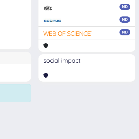
ND
ND
ND
social impact