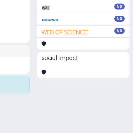
ND
ND
ND
social impact