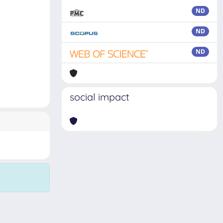
ND
ND
ND
social impact