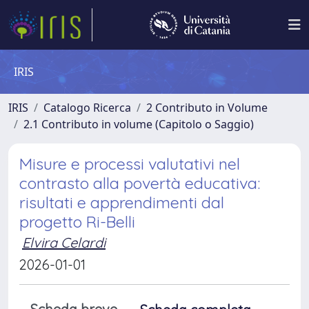
IRIS
IRIS
Catalogo Ricerca
2 Contributo in Volume
2.1 Contributo in volume (Capitolo o Saggio)
Misure e processi valutativi nel
contrasto alla povertà educativa:
risultati e apprendimenti dal
progetto Ri-Belli
Elvira Celardi
2026-01-01