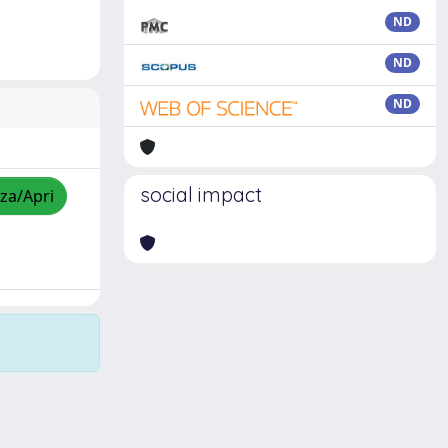
ND
ND
ND
social impact
zza/Apri