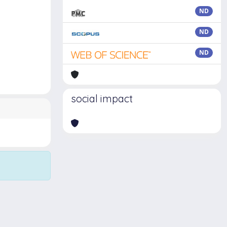
ND
ND
ND
social impact