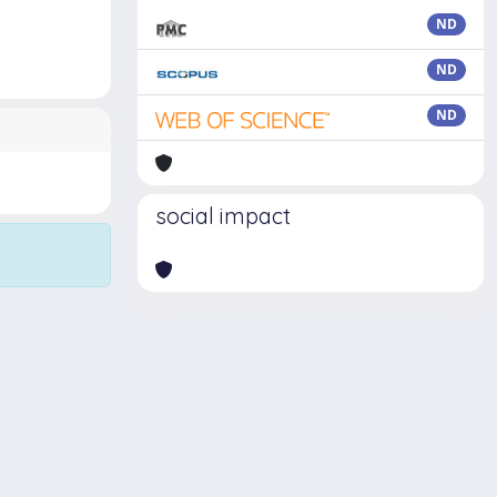
ND
ND
ND
social impact