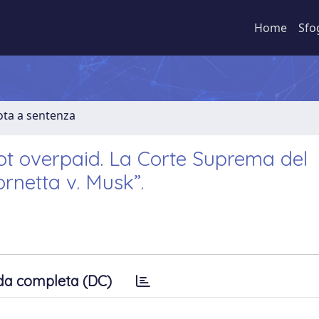
Home
Sfo
ota a sentenza
not overpaid. La Corte Suprema del
rnetta v. Musk”.
da completa (DC)