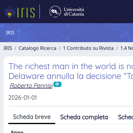
IRIS
IRIS
Catalogo Ricerca
1 Contributo su Rivista
1.4 N
The richest man in the world is 
Delaware annulla la decisione “To
Roberto Pennisi
2026-01-01
Scheda breve
Scheda completa
Sche
Anno