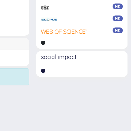
ND
ND
ND
social impact