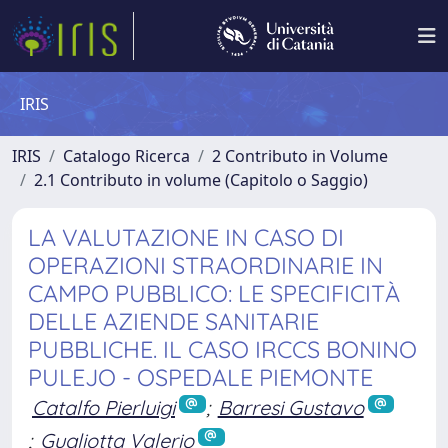
IRIS
IRIS
Catalogo Ricerca
2 Contributo in Volume
2.1 Contributo in volume (Capitolo o Saggio)
LA VALUTAZIONE IN CASO DI
OPERAZIONI STRAORDINARIE IN
CAMPO PUBBLICO: LE SPECIFICITÀ
DELLE AZIENDE SANITARIE
PUBBLICHE. IL CASO IRCCS BONINO
PULEJO - OSPEDALE PIEMONTE
Catalfo Pierluigi
;
Barresi Gustavo
;
Gugliotta Valerio