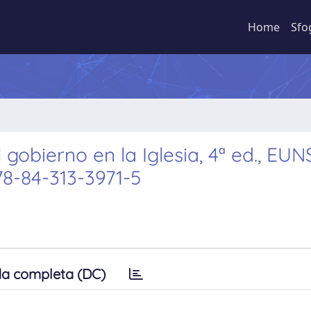
Home
Sfo
gobierno en la Iglesia, 4ª ed., EUN
8-84-313-3971-5
a completa (DC)