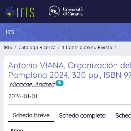
IRIS
IRIS
Catalogo Ricerca
1 Contributo su Rivista
Antonio VIANA, Organización del 
Pamplona 2024, 320 pp., ISBN 97
Miccichè, Andrea
2026-01-01
Scheda breve
Scheda completa
Sched
Anno