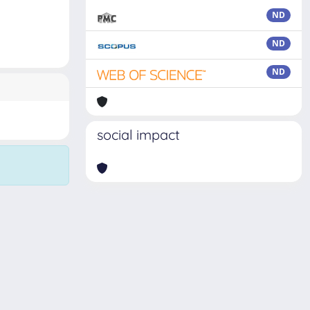
ND
ND
ND
social impact