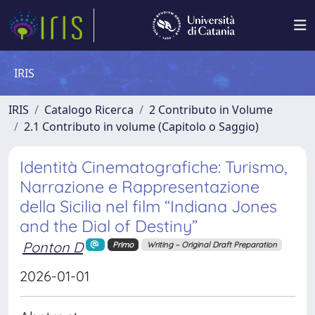
IRIS
IRIS
Catalogo Ricerca
2 Contributo in Volume
2.1 Contributo in volume (Capitolo o Saggio)
Identità Cinematografiche: Turismo,
Narrazione e Rappresentazione
della Sicilia nel film “Indiana Jones
and the Dial of Destiny”
Ponton D
Primo
Writing – Original Draft Preparation
2026-01-01