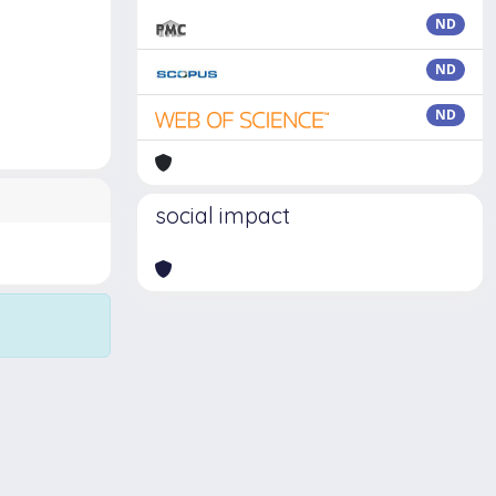
ND
ND
ND
social impact