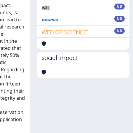
pact.
ND
unds, is
ND
an lead to
al research
ND
le
t in the
rated that
ately 50%
social impact
tic
y. Regarding
of the
n fifteen
hting their
ntegrity and
eservation,
pplication