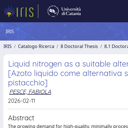
IRIS
IRIS
Catalogo Ricerca
8 Doctoral Thesis
8.1 Doctor
Liquid nitrogen as a suitable alte
[Azoto liquido come alternativa so
pistacchio]
PESCE, FABIOLA
2026-02-11
Abstract
The growing demand for high-quality, minimally proces