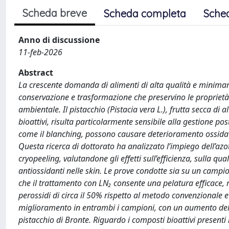
Scheda breve
Scheda completa
Sche
Anno di discussione
11-feb-2026
Abstract
La crescente domanda di alimenti di alta qualità e minimame
conservazione e trasformazione che preservino le proprietà 
ambientale. Il pistacchio (Pistacia vera L.), frutta secca di a
bioattivi, risulta particolarmente sensibile alla gestione pos
come il blanching, possono causare deterioramento ossidati
Questa ricerca di dottorato ha analizzato l’impiego dell’az
cryopeeling, valutandone gli effetti sull’efficienza, sulla q
antiossidanti nelle skin. Le prove condotte sia su un cam
che il trattamento con LN₂ consente una pelatura efficace, m
perossidi di circa il 50% rispetto al metodo convenzionale e 
miglioramento in entrambi i campioni, con un aumento dell
pistacchio di Bronte. Riguardo i composti bioattivi presenti