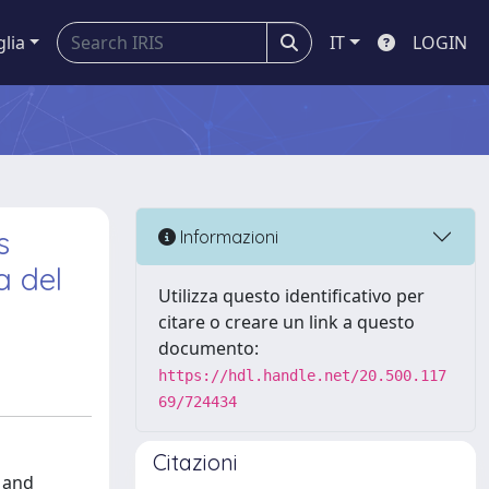
glia
IT
LOGIN
s
Informazioni
a del
Utilizza questo identificativo per
citare o creare un link a questo
documento:
https://hdl.handle.net/20.500.117
69/724434
Citazioni
 and