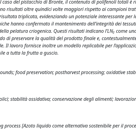
 caso del pistacchio di Bronte, il contenuto di polifenoli totali è r
ono risultati oltre quindici volte maggiori rispetto ai campioni trat
isultata triplicata, evidenziando un potenziale interessante per l
rmiche hanno confermato il mantenimento dell’integrità dei tessuti
della pelatura criogenica. Questi risultati indicano l’LN₂ come un
ado di preservare la qualità del prodotto finale e, contestualment
. Il lavoro fornisce inoltre un modello replicabile per l’applicazi
e a tutta la frutta a guscio.
ounds; food preservation; postharvest processing; oxidative stabil
lici; stabilità ossidativa; conservazione degli alimenti; lavorazio
ng process [Azoto liquido come alternativa sostenibile per il proc