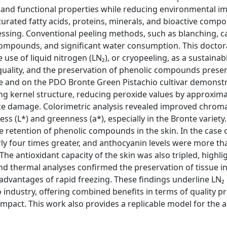
 and functional properties while reducing environmental im
saturated fatty acids, proteins, minerals, and bioactive compo
essing. Conventional peeling methods, such as blanching, c
e compounds, and significant water consumption. This doctor
use of liquid nitrogen (LN₂), or cryopeeling, as a sustainab
el quality, and the preservation of phenolic compounds presen
le and on the PDO Bronte Green Pistachio cultivar demonst
ing kernel structure, reducing peroxide values by approxim
ce damage. Colorimetric analysis revealed improved chroma
tness (L*) and greenness (a*), especially in the Bronte variet
e retention of phenolic compounds in the skin. In the case 
ly four times greater, and anthocyanin levels were more tha
e antioxidant capacity of the skin was also tripled, highlig
and thermal analyses confirmed the preservation of tissue i
l advantages of rapid freezing. These findings underline LN₂
 industry, offering combined benefits in terms of quality pr
act. This work also provides a replicable model for the a