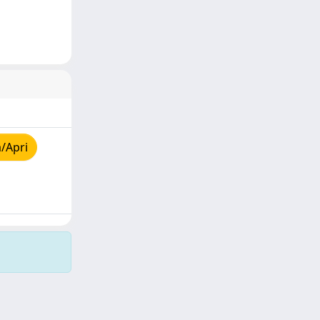
/Apri