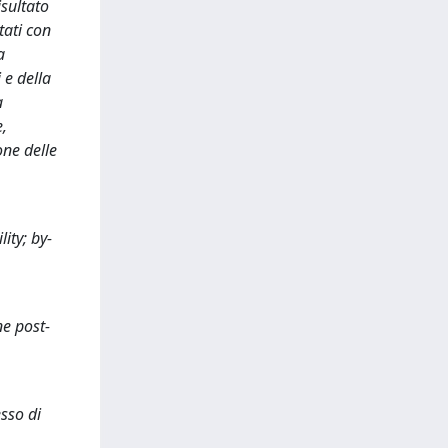
isultato
tati con
a
 e della
a
e,
one delle
ity; by-
ne post-
esso di