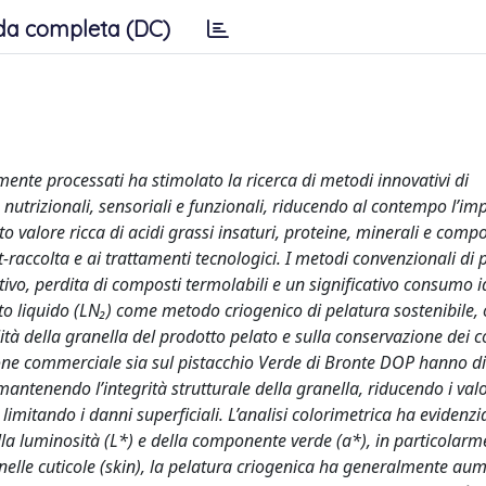
da completa (DC)
nte processati ha stimolato la ricerca di metodi innovativi di
nutrizionali, sensoriali e funzionali, riducendo al contempo l’im
lto valore ricca di acidi grassi insaturi, proteine, minerali e compo
t-raccolta e ai trattamenti tecnologici. I metodi convenzionali di 
vo, perdita di composti termolabili e un significativo consumo i
oto liquido (LN₂) come metodo criogenico di pelatura sostenibile, 
ualità della granella del prodotto pelato e sulla conservazione dei 
pione commerciale sia sul pistacchio Verde di Bronte DOP hanno 
antenendo l’integrità strutturale della granella, riducendo i valo
limitando i danni superficiali. L’analisi colorimetrica ha evidenzi
a luminosità (L*) e della componente verde (a*), in particolarm
 nelle cuticole (skin), la pelatura criogenica ha generalmente aum