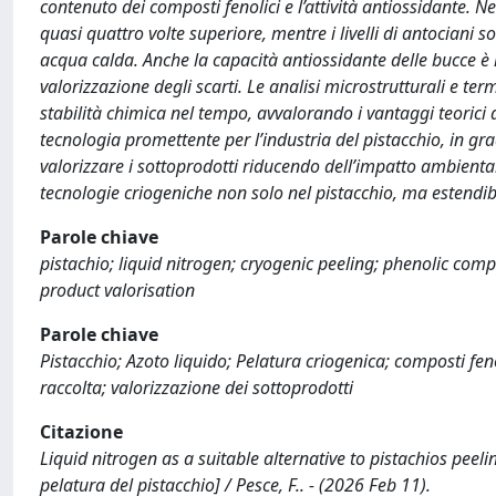
contenuto dei composti fenolici e l’attività antiossidante. Nel
quasi quattro volte superiore, mentre i livelli di antociani s
acqua calda. Anche la capacità antiossidante delle bucce è r
valorizzazione degli scarti. Le analisi microstrutturali e te
stabilità chimica nel tempo, avvalorando i vantaggi teorici 
tecnologia promettente per l’industria del pistacchio, in gr
valorizzare i sottoprodotti riducendo dell’impatto ambientale
tecnologie criogeniche non solo nel pistacchio, ma estendibil
Parole chiave
pistachio; liquid nitrogen; cryogenic peeling; phenolic comp
product valorisation
Parole chiave
Pistacchio; Azoto liquido; Pelatura criogenica; composti feno
raccolta; valorizzazione dei sottoprodotti
Citazione
Liquid nitrogen as a suitable alternative to pistachios peeli
pelatura del pistacchio] / Pesce, F.. - (2026 Feb 11).