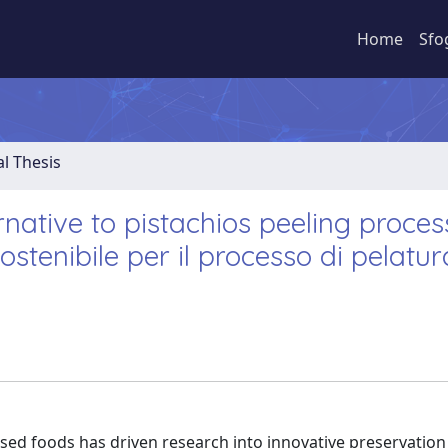
Home
Sfo
al Thesis
rnative to pistachios peeling proces
stenibile per il processo di pelatur
sed foods has driven research into innovative preservation