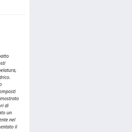
patto
sti
pelatura,
drico.
o
composti
dimostrato
ri di
ato un
ente nel
entato il