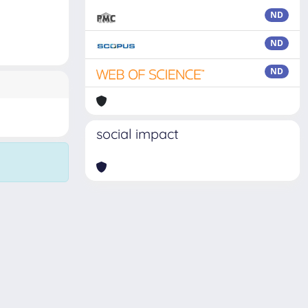
ND
ND
ND
social impact