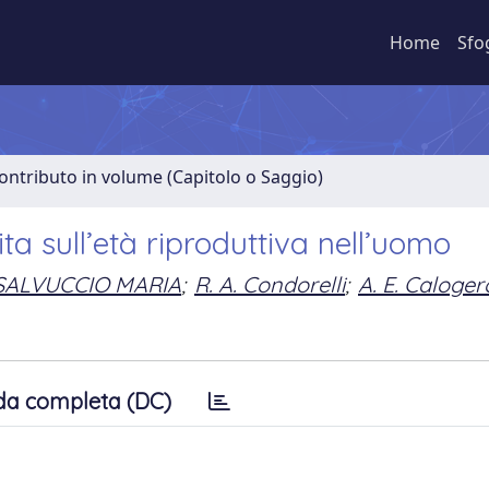
Home
Sfo
ontributo in volume (Capitolo o Saggio)
vita sull’età riproduttiva nell’uomo
SALVUCCIO MARIA
;
R. A. Condorelli
;
A. E. Caloger
da completa (DC)