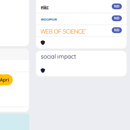
ND
ND
ND
social impact
Apri