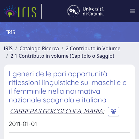
IRIS
IRIS
Catalogo Ricerca
2 Contributo in Volume
2.1 Contributo in volume (Capitolo o Saggio)
I generi delle pari opportunità:
riflessioni linguistiche sul maschile e
il femminile nella normativa
nazionale spagnola e italiana.
CARRERAS GOICOECHEA, MARIA
;
2011-01-01