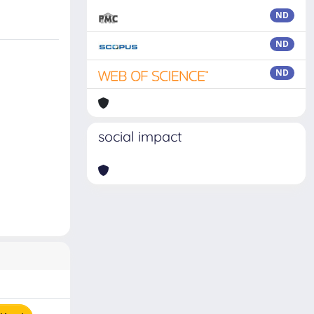
ND
ND
ND
social impact