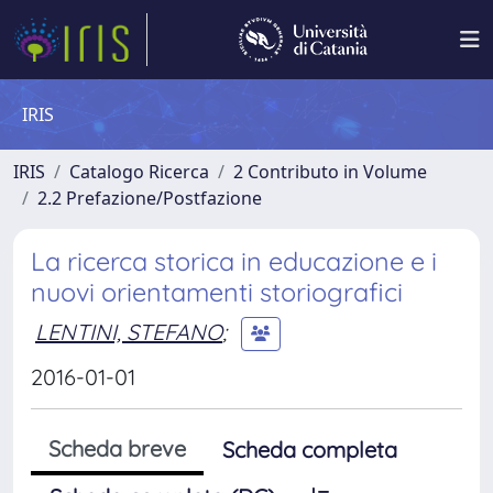
IRIS
IRIS
Catalogo Ricerca
2 Contributo in Volume
2.2 Prefazione/Postfazione
La ricerca storica in educazione e i
nuovi orientamenti storiografici
LENTINI, STEFANO
;
2016-01-01
Scheda breve
Scheda completa