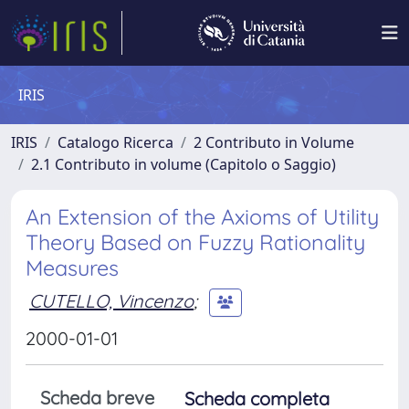
IRIS
IRIS
Catalogo Ricerca
2 Contributo in Volume
2.1 Contributo in volume (Capitolo o Saggio)
An Extension of the Axioms of Utility
Theory Based on Fuzzy Rationality
Measures
CUTELLO, Vincenzo
;
2000-01-01
Scheda breve
Scheda completa