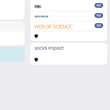
ND
ND
ND
social impact