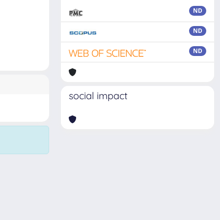
ND
ND
ND
social impact