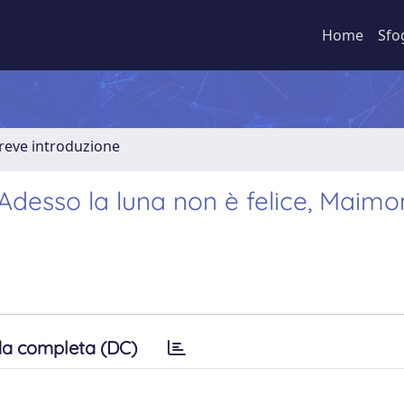
Home
Sfo
Breve introduzione
Adesso la luna non è felice, Maimo
a completa (DC)