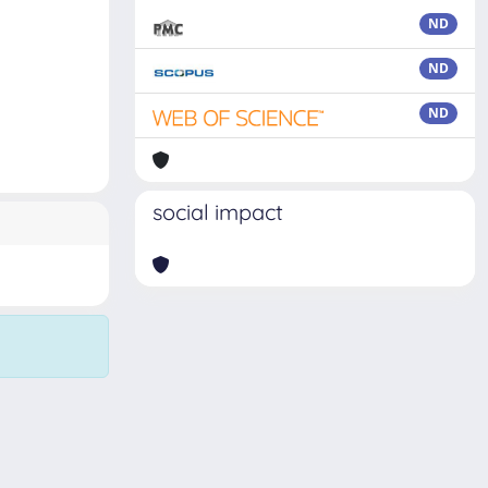
ND
ND
ND
social impact