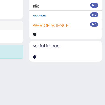
ND
ND
ND
social impact