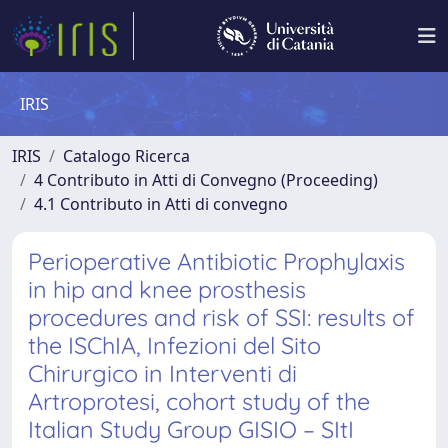
IRIS
IRIS
Catalogo Ricerca
4 Contributo in Atti di Convegno (Proceeding)
4.1 Contributo in Atti di convegno
Perioperative Antibiotic Prophylaxis
in hip and knee prosthesis
procedures and risk of SSI: results of
the ISChIA, Infezioni del Sito
Chirurgico in Interventi di
Artroprotesi, cohort study of the
Italian Study Group GISIO – SItI