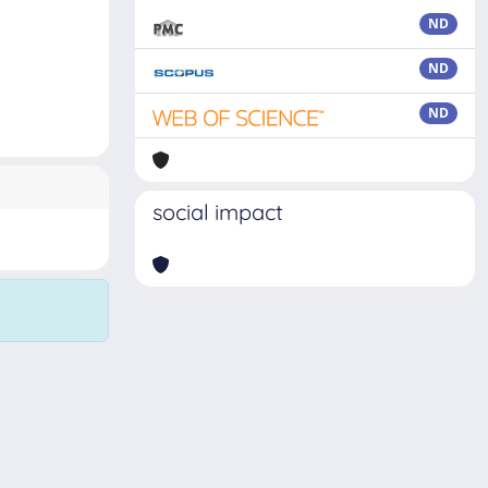
ND
ND
ND
social impact