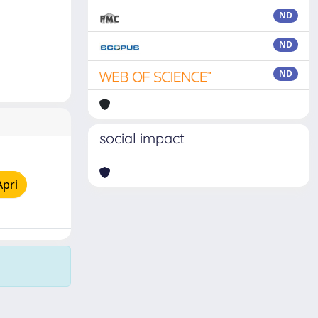
ND
ND
ND
social impact
Apri