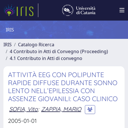
IRIS
IRIS
Catalogo Ricerca
4 Contributo in Atti di Convegno (Proceeding)
4.1 Contributo in Atti di convegno
ATTIVITÀ EEG CON POLIPUNTE
RAPIDE DIFFUSE DURANTE SONNO
LENTO NELL’EPILESSIA CON
ASSENZE GIOVANILI: CASO CLINICO
SOFIA, Vito
;
ZAPPIA, MARIO
2005-01-01