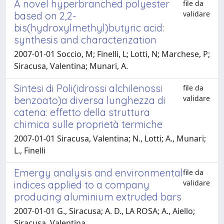
A novel hyperbranched polyester
file da
validare
based on 2,2-
bis(hydroxylmethyl)butyric acid:
synthesis and characterization
2007-01-01 Soccio, M; Finelli, L; Lotti, N; Marchese, P;
Siracusa, Valentina; Munari, A.
Sintesi di Poli(idrossi alchilenossi
file da
validare
benzoato)a diversa lunghezza di
catena: effetto della struttura
chimica sulle proprietà termiche
2007-01-01 Siracusa, Valentina; N., Lotti; A., Munari;
L., Finelli
Emergy analysis and environmental
file da
validare
indices applied to a company
producing aluminium extruded bars
2007-01-01 G., Siracusa; A. D., LA ROSA; A., Aiello;
Siracusa, Valentina