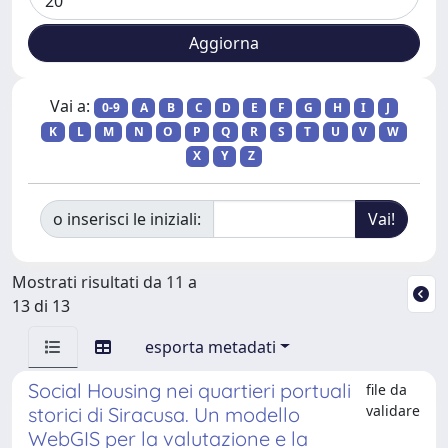
Vai a:
0-9
A
B
C
D
E
F
G
H
I
J
K
L
M
N
O
P
Q
R
S
T
U
V
W
X
Y
Z
o inserisci le iniziali:
Mostrati risultati da 11 a
13 di 13
esporta metadati
Social Housing nei quartieri portuali
file da
validare
storici di Siracusa. Un modello
WebGIS per la valutazione e la