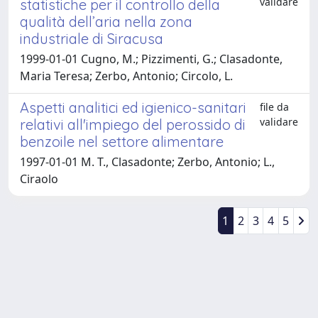
validare
statistiche per il controllo della
qualità dell’aria nella zona
industriale di Siracusa
1999-01-01 Cugno, M.; Pizzimenti, G.; Clasadonte,
Maria Teresa; Zerbo, Antonio; Circolo, L.
Aspetti analitici ed igienico-sanitari
file da
validare
relativi all'impiego del perossido di
benzoile nel settore alimentare
1997-01-01 M. T., Clasadonte; Zerbo, Antonio; L.,
Ciraolo
1
2
3
4
5
Powered by
IRIS
-
about IRIS
-