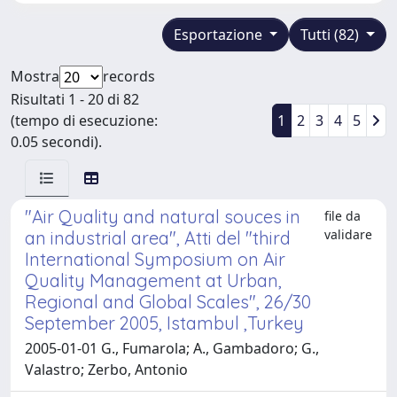
Esportazione
Tutti (82)
Mostra
records
Risultati 1 - 20 di 82
(tempo di esecuzione:
1
2
3
4
5
0.05 secondi).
"Air Quality and natural souces in
file da
validare
an industrial area", Atti del "third
International Symposium on Air
Quality Management at Urban,
Regional and Global Scales", 26/30
September 2005, Istambul ,Turkey
2005-01-01 G., Fumarola; A., Gambadoro; G.,
Valastro; Zerbo, Antonio