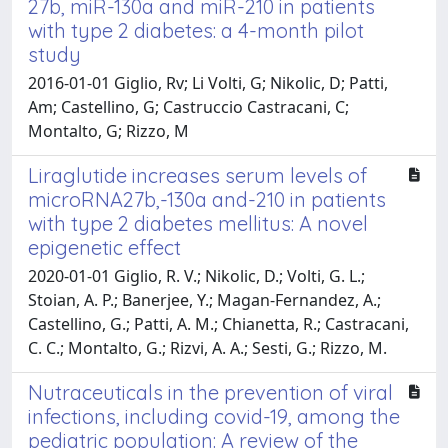
27b, miR-130a and miR-210 in patients
with type 2 diabetes: a 4-month pilot
study
2016-01-01 Giglio, Rv; Li Volti, G; Nikolic, D; Patti,
Am; Castellino, G; Castruccio Castracani, C;
Montalto, G; Rizzo, M
Liraglutide increases serum levels of
microRNA27b,-130a and-210 in patients
with type 2 diabetes mellitus: A novel
epigenetic effect
2020-01-01 Giglio, R. V.; Nikolic, D.; Volti, G. L.;
Stoian, A. P.; Banerjee, Y.; Magan-Fernandez, A.;
Castellino, G.; Patti, A. M.; Chianetta, R.; Castracani,
C. C.; Montalto, G.; Rizvi, A. A.; Sesti, G.; Rizzo, M.
Nutraceuticals in the prevention of viral
infections, including covid-19, among the
pediatric population: A review of the