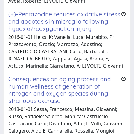
Avola, Roberto; LI VOLTI, Giovanni
(+)-Pentazocine reduces oxidative stress
and apoptosis in microglia following
hypoxia/reoxygenation injury
2016-01-01 Heiss, K; Vanella, Luca; Murabito, P;
Prezzavento, Orazio; Marrazzo, Agostino;
CASTRUCCIO CASTRACANI, Carlo; Barbagallo,
IGNAZIO ALBERTO; Zappala', Agata; Arena, E;
Astuto, Marinella; Giarratano, A; LI VOLTI, Giovanni
Consequences on aging process and
human wellness of generation of
nitrogen and oxygen species during
strenuous exercise
2018-01-01 Sessa, Francesco; Messina, Giovanni;
Russo, Raffaele; Salerno, Monica; Castruccio
Castracani, Carlo; Distefano, Alfio; Li Volti, Giovanni;
Calogero, Aldo E; Cannarella, Rossella; Mongioi',