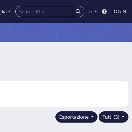
glia
IT
LOGIN
Esportazione
Tutti (3)