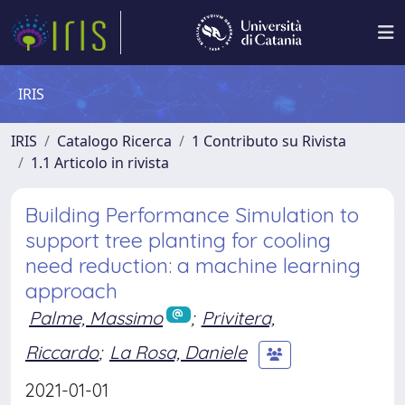
IRIS
IRIS
Catalogo Ricerca
1 Contributo su Rivista
1.1 Articolo in rivista
Building Performance Simulation to
support tree planting for cooling
need reduction: a machine learning
approach
Palme, Massimo
;
Privitera,
Riccardo
;
La Rosa, Daniele
2021-01-01