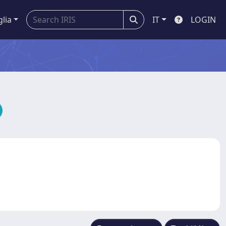
glia
IT
LOGIN