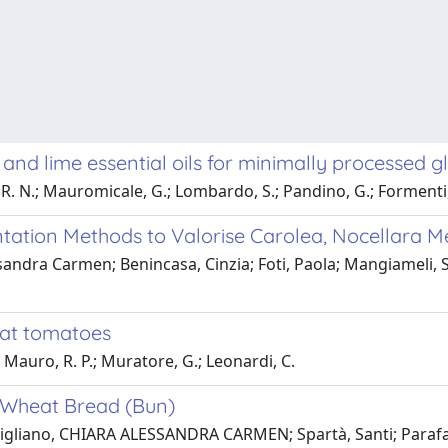
 and lime essential oils for minimally processed 
o, R. N.; Mauromicale, G.; Lombardo, S.; Pandino, G.; Formenti
ation Methods to Valorise Carolea, Nocellara Me
sandra Carmen; Benincasa, Cinzia; Foti, Paola; Mangiameli, 
eat tomatoes
; Mauro, R. P.; Muratore, G.; Leonardi, C.
t Wheat Bread (Bun)
utigliano, CHIARA ALESSANDRA CARMEN; Spartà, Santi; Parafat