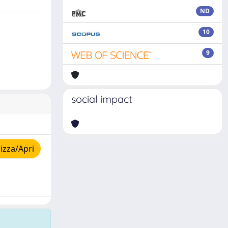
ND
10
9
social impact
izza/Apri