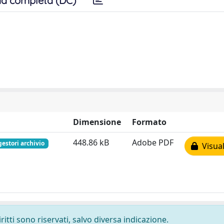
a completa (DC)
Dimensione
Formato
448.86 kB
Adobe PDF
gestori archivio
Visual
ritti sono riservati, salvo diversa indicazione.