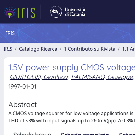
IRIS
IRIS
Catalogo Ricerca
1 Contributo su Rivista
1.1 Ar
1.5V power supply CMOS voltage
GIUSTOLISI, Gianluca
;
PALMISANO, Giuseppe
;
1997-01-01
Abstract
A CMOS voltage squarer for low voltage applications is
THD of <3% with input signals up to 260mV(pp). A 0.3% 
Scheda breve