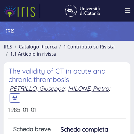
IRIS
IRIS
Catalogo Ricerca
1 Contributo su Rivista
1.1 Articolo in rivista
The validity of CT in acute and
chronic thrombosis
PETRILLO, Giuseppe
;
MILONE, Pietro
;
1985-01-01
Scheda breve
Scheda completa