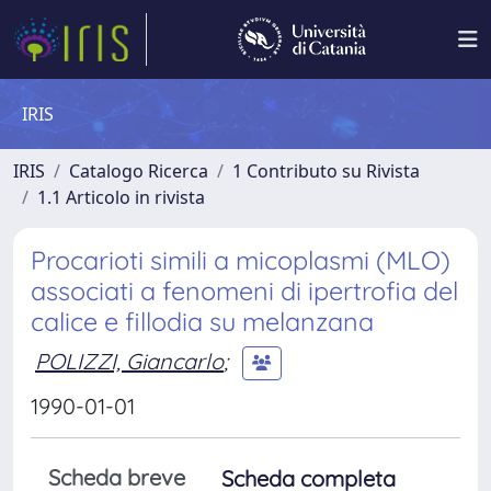
IRIS
IRIS
Catalogo Ricerca
1 Contributo su Rivista
1.1 Articolo in rivista
Procarioti simili a micoplasmi (MLO)
associati a fenomeni di ipertrofia del
calice e fillodia su melanzana
POLIZZI, Giancarlo
;
1990-01-01
Scheda breve
Scheda completa