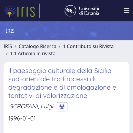
IRIS
IRIS
Catalogo Ricerca
1 Contributo su Rivista
1.1 Articolo in rivista
Il paesaggio culturale della Sicilia
sud-orientale tra Processi di
degradazione e di omologazione e
tentativi di valorizzazione
SCROFANI, Luigi
1996-01-01