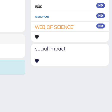
ND
ND
ND
social impact