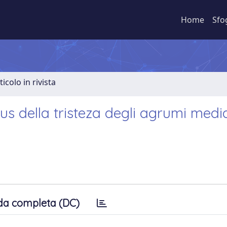
Home
Sfo
ticolo in rivista
irus della tristeza degli agrumi medi
da completa (DC)