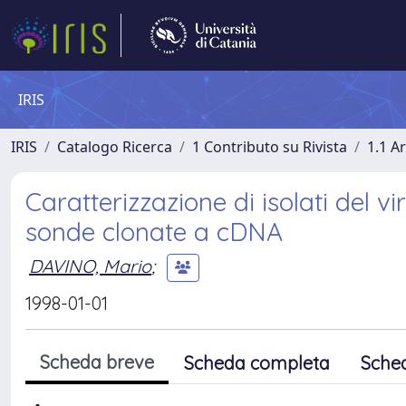
IRIS
IRIS
Catalogo Ricerca
1 Contributo su Rivista
1.1 Ar
Caratterizzazione di isolati del v
sonde clonate a cDNA
DAVINO, Mario
;
1998-01-01
Scheda breve
Scheda completa
Sche