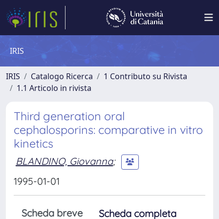
IRIS
IRIS
Catalogo Ricerca
1 Contributo su Rivista
1.1 Articolo in rivista
Third generation oral
cephalosporins: comparative in vitro
kinetics
BLANDINO, Giovanna
;
1995-01-01
Scheda breve
Scheda completa