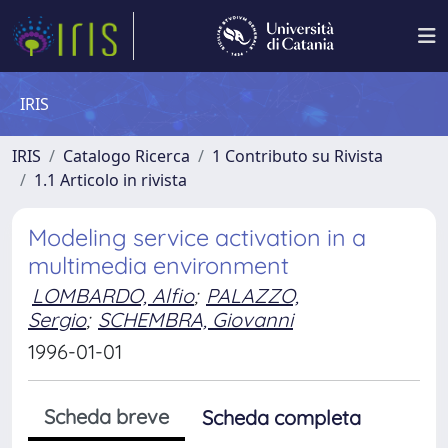
IRIS
IRIS
Catalogo Ricerca
1 Contributo su Rivista
1.1 Articolo in rivista
Modeling service activation in a
multimedia environment
LOMBARDO, Alfio
;
PALAZZO,
Sergio
;
SCHEMBRA, Giovanni
1996-01-01
Scheda breve
Scheda completa