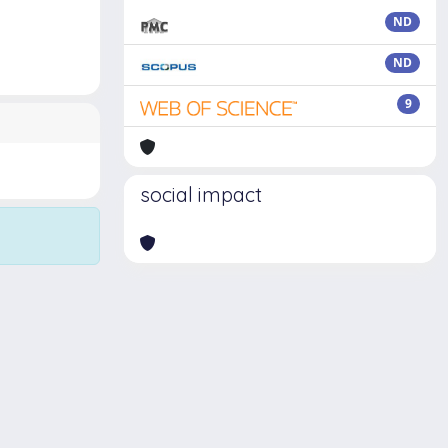
ND
ND
9
social impact