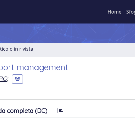
Home
Sfo
ticolo in rivista
nsport management
DRO
;
da completa (DC)