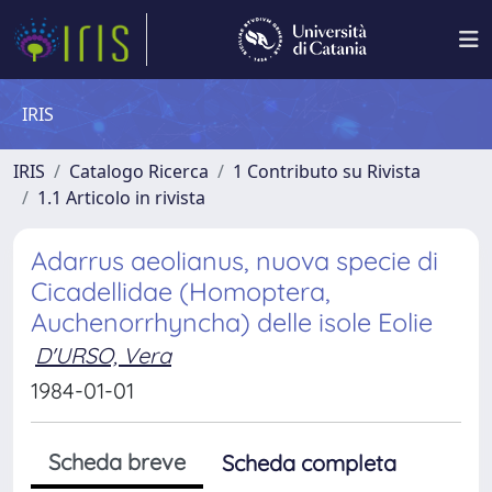
IRIS
IRIS
Catalogo Ricerca
1 Contributo su Rivista
1.1 Articolo in rivista
Adarrus aeolianus, nuova specie di
Cicadellidae (Homoptera,
Auchenorrhyncha) delle isole Eolie
D'URSO, Vera
1984-01-01
Scheda breve
Scheda completa