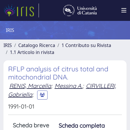
IRIS
IRIS
Catalogo Ricerca
1 Contributo su Rivista
1.1 Articolo in rivista
RFLP analysis of citrus total and
mitochondrial DNA.
RENIS, Marcella
;
Messina A.
;
CIRVILLERI,
Gabriella
;
1991-01-01
Scheda breve
Scheda completa