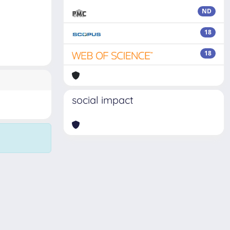
ND
18
18
social impact