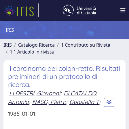
IRIS
IRIS
Catalogo Ricerca
1 Contributo su Rivista
1.1 Articolo in rivista
Il carcinoma del colon-retto. Risultati
preliminari di un protocollo di
ricerca.
LI DESTRI, Giovanni
;
DI CATALDO,
Antonio
;
NASO, Pietro
;
Guastella T
;
1986-01-01